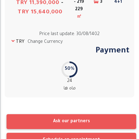
219 -
3
4+1
TRY 11,390,000
-
229
TRY 15,640,000
㎡
Price last update
:
30/08/1402
TRY
Change Currency
Payment
50%
24
ماه ها
Ask our partners