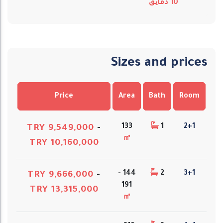
10
دقایق
Sizes and prices
Price
Area
Bath
Room
133
1
2+1
TRY 9,549,000
-
㎡
TRY 10,160,000
144 -
2
3+1
TRY 9,666,000
-
191
TRY 13,315,000
㎡