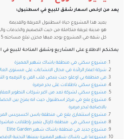
يعد من ارخص اسعار شقق للبيع في اسطنبول:
يعيد هذا المشروع حياة اسطنبول العريقة والقديمة
هو مدينة عريقة متكاملة من حيث التصميم والخدمات وال
كل شقة في المشروع يوجد فيها مخزن تبلغ مساحته 5 متر مربع
يمكنكم الاطلاع على المشاريع وشقق المتاحة للبيع في 
مشروع سكني في منطقة باشاك شهير المميزة
شركة اعمار الرائدة في مجال الانشاءات على مستوى العال
في منطقة بي اوغلو حيث ينبض قلب الفن و الترفيه و الثقا
مشروع سكني باطلالات على بحر مرمرة
مشروع سكني لشركة تعد من اكبر شركات التطوير العقاري
مشروع يقع في مركز اسطنبول حيث انه يمزج بين الحضاره 
بالاضافة لبحر مرمرة
مشروع استثماري يقع في منطقة باسن اكسبريس المركز ا
مشروع سكني في منطقة كارتال يتميز بإطلالات مباشرة على
مشروع جديد في منطقة باشاك شهير Elite Garden
مشروعنا في باشاك شهير المميزة ببنيتها التحتية الافضل