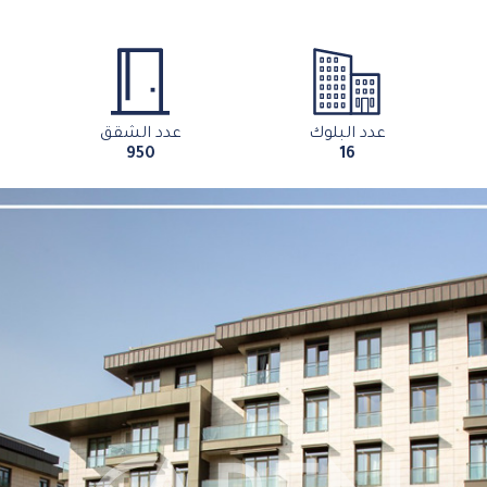
عدد البلوك
عدد الشقق
950
16