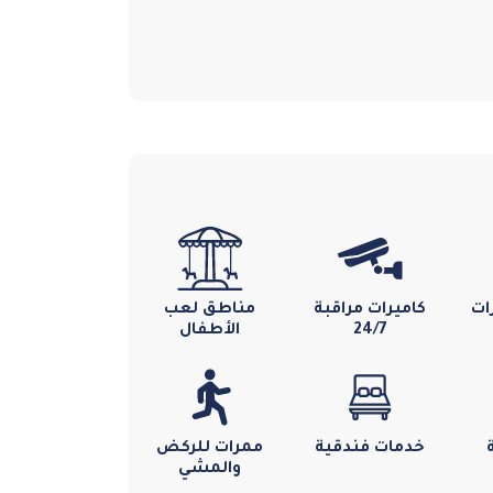
ات
كاميرات مراقبة
مناطق لعب
24/7
الأطفال
خدمات فندقية
ممرات للركض
والمشي