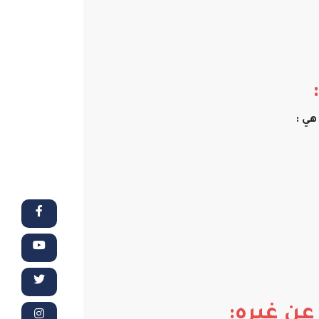
:
ي :
عن غيره: