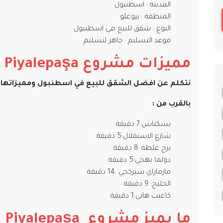
المدينة : اسطنبول
المنطقة : بيوغلو
النوع : شقق للبيع في اسطنبول
موعد التسليم : جاهز لتسليم
مميزات مشروع
Piyalepaşa
نتكلم عن افضل الشقق للبيع في اسطنبول ومميزاتها ه
بالقرب من :
بشكتاش:7 دقيقة
شارع الاستقلال:5 دقيقة
برج غلطة :8 دقيقة
دولما بهجي:5 دقيقة
مارماراي سيركجي :14 دقيقة
الخليج: 9 دقيقة
كاغيت هاني:1 دقيقة
ما يميز مشروع
Piyalepaşa