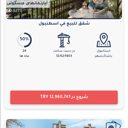
آپارتمانهای مسکونی
9273
شقق للبيع في اسطنبول
50%
استانبول
در دست ساخت
24
باشاک‌شهر
12/02/1403
ماه ها
شروع در
TRY 12,960,741