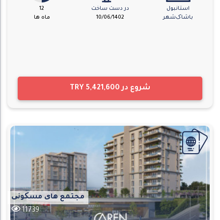
استانبول
در دست ساخت
12
باشاک‌شهر
10/06/1402
ماه ها
شروع در
TRY 5,421,600
مجتمع های مسکونی
11739